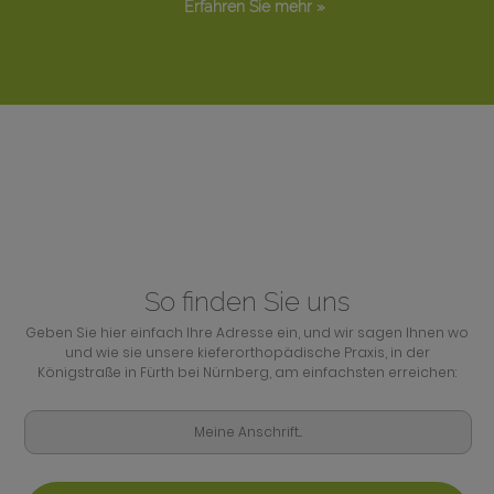
Erfahren Sie mehr »
So finden Sie uns
Geben Sie hier einfach Ihre Adresse ein, und wir sagen Ihnen wo
und wie sie unsere kieferorthopädische Praxis, in der
Königstraße in Fürth bei Nürnberg, am einfachsten erreichen: