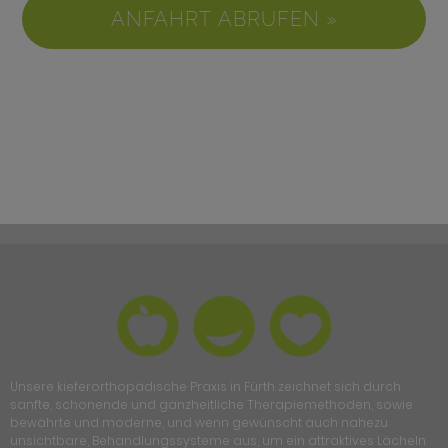
ANFAHRT ABRUFEN »
Unsere kieferorthopädische Praxis in Fürth zeichnet sich durch
sanfte, schonende und ganzheitliche Therapiemethoden, sowie
bewährte und moderne, und wenn gewünscht auch nahezu
unsichtbare, Behandlungssysteme aus, um ein attraktives Lächeln