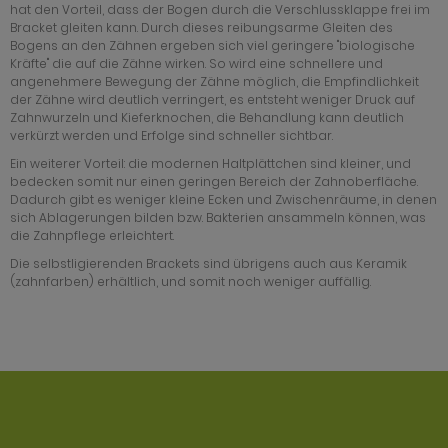
hat den Vorteil, dass der Bogen durch die Verschlussklappe frei im
Bracket gleiten kann. Durch dieses reibungsarme Gleiten des
Bogens an den Zähnen ergeben sich viel geringere "biologische
Kräfte" die auf die Zähne wirken. So wird eine schnellere und
angenehmere Bewegung der Zähne möglich, die Empfindlichkeit
der Zähne wird deutlich verringert, es entsteht weniger Druck auf
Zahnwurzeln und Kieferknochen, die Behandlung kann deutlich
verkürzt werden und Erfolge sind schneller sichtbar.
Ein weiterer Vorteil: die modernen Haltplättchen sind kleiner, und
bedecken somit nur einen geringen Bereich der Zahnoberfläche.
Dadurch gibt es weniger kleine Ecken und Zwischenräume, in denen
sich Ablagerungen bilden bzw. Bakterien ansammeln können, was
die Zahnpflege erleichtert.
Die selbstligierenden Brackets sind übrigens auch aus Keramik
(zahnfarben) erhältlich, und somit noch weniger auffällig.