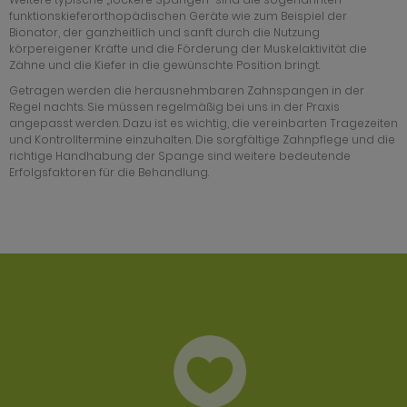
funktionskieferorthopädischen Geräte wie zum Beispiel der
Bionator, der ganzheitlich und sanft durch die Nutzung
körpereigener Kräfte und die Förderung der Muskelaktivität die
Zähne und die Kiefer in die gewünschte Position bringt.
Getragen werden die herausnehmbaren Zahnspangen in der
Regel nachts. Sie müssen regelmäßig bei uns in der Praxis
angepasst werden. Dazu ist es wichtig, die vereinbarten Tragezeiten
und Kontrolltermine einzuhalten. Die sorgfältige Zahnpflege und die
richtige Handhabung der Spange sind weitere bedeutende
Erfolgsfaktoren für die Behandlung.